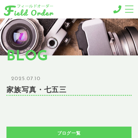
-MENU-
撮影メニュー
-BUSINESS MENU-
BLOG
法人様向けメニュー
RESERVE
ご予約
2025.07.10
GALLERY
家族写真・七五三
ギャラリー
NEWS
ニュース
BLOG
ブログ
ブログ一覧