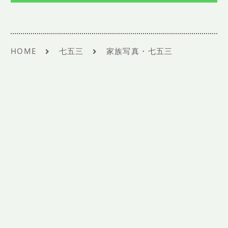
SHOP INFO
店舗情報
CONCEPT
コンセプト
HOME
七五三
家族写真・七五三
CONTACT
お問い合わせ
ご予約
アクセス
プライバシーポリシー
よくある質問
提携カメラマン・求人情報