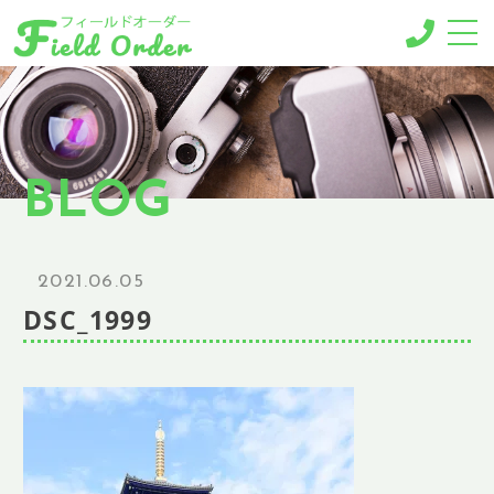
-MENU-
撮影メニュー
-BUSINESS MENU-
BLOG
法人様向けメニュー
RESERVE
ご予約
2021.06.05
GALLERY
DSC_1999
ギャラリー
NEWS
ニュース
BLOG
ブログ