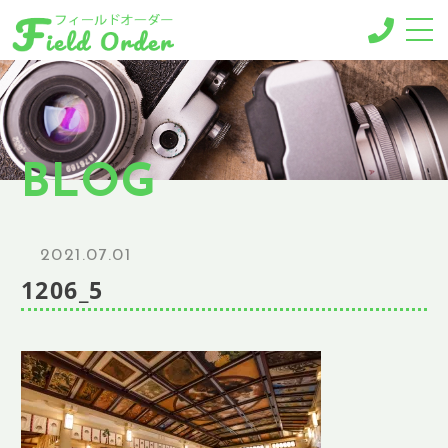
-MENU-
撮影メニュー
-BUSINESS MENU-
BLOG
法人様向けメニュー
RESERVE
ご予約
2021.07.01
GALLERY
1206_5
ギャラリー
NEWS
ニュース
BLOG
ブログ