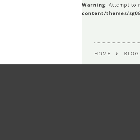
Warning
: Attempt to 
content/themes/sg0
HOME
BLOG