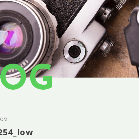
LOG
.02
254_low