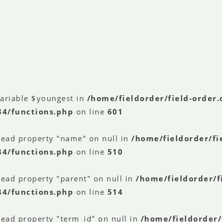
variable $youngest in
/home/fieldorder/field-order
84/functions.php
on line
601
read property "name" on null in
/home/fieldorder/fi
84/functions.php
on line
510
read property "parent" on null in
/home/fieldorder/f
84/functions.php
on line
514
read property "term_id" on null in
/home/fieldorder/