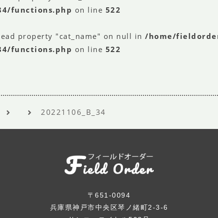
84/functions.php
on line
522
read property "cat_name" on null in
/home/fieldorde
84/functions.php
on line
522
20221106_B_34
〒651-0094
兵庫県神戸市中央区琴ノ緒町2-3-6