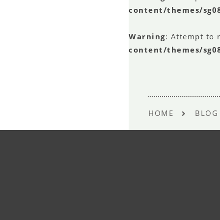
content/themes/sg0
Warning
: Attempt to 
content/themes/sg0
HOME
BLOG