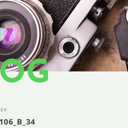
LOG
.29
106_B_34