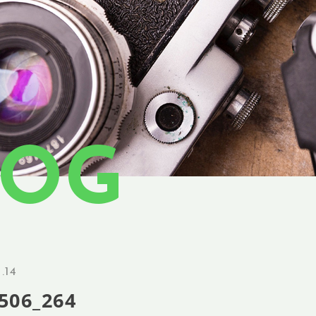
LOG
.14
506_264