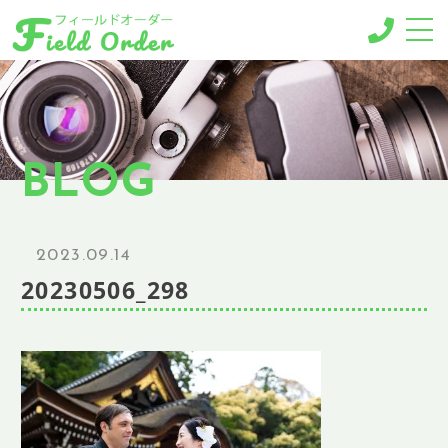
-MENU-
撮影メニュー
-BUSINESS MENU-
BLOG
法人様向けメニュー
RESERVE
ご予約
2023.09.14
GALLERY
20230506_298
ギャラリー
NEWS
ニュース
BLOG
ブログ