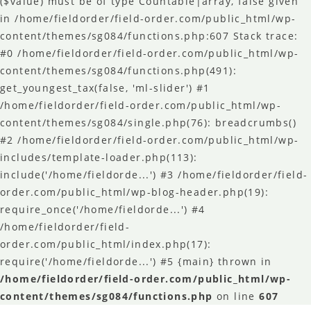
($value) must be of type Countable|array, false given
in /home/fieldorder/field-order.com/public_html/wp-
content/themes/sg084/functions.php:607 Stack trace:
#0 /home/fieldorder/field-order.com/public_html/wp-
content/themes/sg084/functions.php(491):
get_youngest_tax(false, 'ml-slider') #1
/home/fieldorder/field-order.com/public_html/wp-
content/themes/sg084/single.php(76): breadcrumbs()
#2 /home/fieldorder/field-order.com/public_html/wp-
includes/template-loader.php(113):
include('/home/fieldorde...') #3 /home/fieldorder/field-
order.com/public_html/wp-blog-header.php(19):
require_once('/home/fieldorde...') #4
/home/fieldorder/field-
order.com/public_html/index.php(17):
require('/home/fieldorde...') #5 {main} thrown in
/home/fieldorder/field-order.com/public_html/wp-
content/themes/sg084/functions.php
on line
607