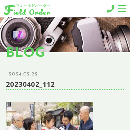
-MENU-
撮影メニュー
-BUSINESS MENU-
BLOG
法人様向けメニュー
RESERVE
ご予約
2024.02.22
GALLERY
20230402_112
ギャラリー
NEWS
ニュース
BLOG
ブログ