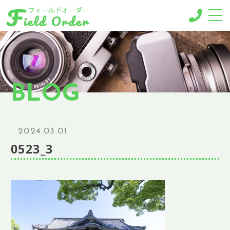
-MENU-
撮影メニュー
-BUSINESS MENU-
BLOG
法人様向けメニュー
RESERVE
ご予約
2024.03.01
GALLERY
0523_3
ギャラリー
NEWS
ニュース
BLOG
ブログ