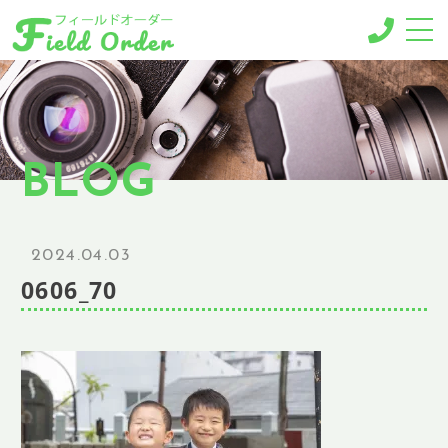
-MENU-
撮影メニュー
-BUSINESS MENU-
BLOG
法人様向けメニュー
RESERVE
ご予約
2024.04.03
GALLERY
0606_70
ギャラリー
NEWS
ニュース
BLOG
ブログ