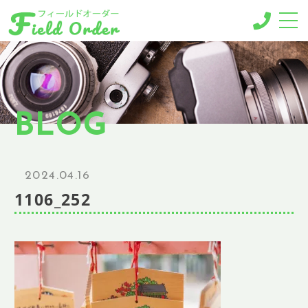
-MENU-
撮影メニュー
-BUSINESS MENU-
BLOG
法人様向けメニュー
RESERVE
ご予約
2024.04.16
GALLERY
1106_252
ギャラリー
NEWS
ニュース
BLOG
ブログ