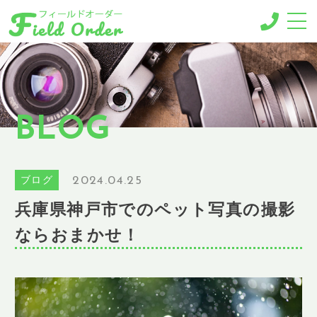
-MENU-
撮影メニュー
-BUSINESS MENU-
BLOG
法人様向けメニュー
RESERVE
ご予約
2024.04.25
ブログ
GALLERY
兵庫県神戸市でのペット写真の撮影
ギャラリー
ならおまかせ！
NEWS
ニュース
BLOG
ブログ