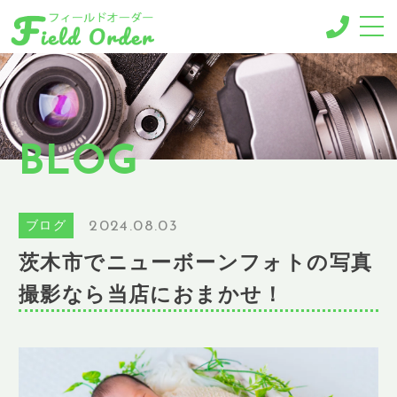
-MENU-
撮影メニュー
-BUSINESS MENU-
BLOG
法人様向けメニュー
RESERVE
ご予約
2024.08.03
ブログ
GALLERY
茨木市でニューボーンフォトの写真
ギャラリー
撮影なら当店におまかせ！
NEWS
ニュース
BLOG
ブログ