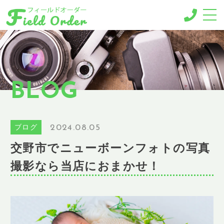
-MENU-
撮影メニュー
-BUSINESS MENU-
BLOG
法人様向けメニュー
RESERVE
ご予約
2024.08.05
ブログ
GALLERY
交野市でニューボーンフォトの写真
ギャラリー
撮影なら当店におまかせ！
NEWS
ニュース
BLOG
ブログ