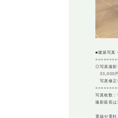
■建築写真
========
◎写真撮影
33,00
写真修正レ
========
写真枚数：
撮影延長は
電線や電柱