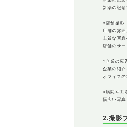
新築の記念
○店舗撮影
店舗の雰囲
上質な写真
店舗のサー
○企業の広
企業の紹介
オフィスの
○病院や工
幅広い写真
2.撮