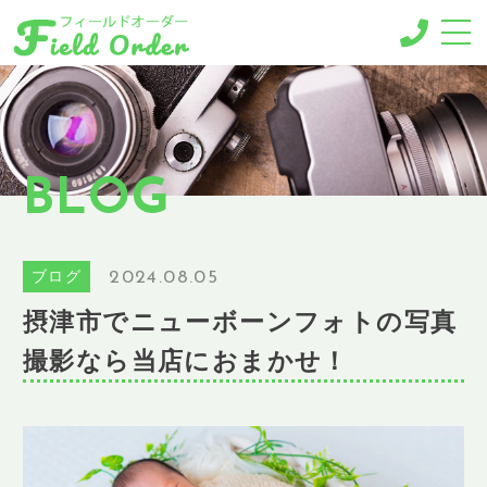
-MENU-
撮影メニュー
-BUSINESS MENU-
BLOG
法人様向けメニュー
RESERVE
ご予約
2024.08.05
ブログ
GALLERY
摂津市でニューボーンフォトの写真
ギャラリー
撮影なら当店におまかせ！
NEWS
ニュース
BLOG
ブログ