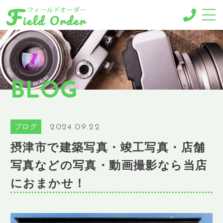
-MENU-
撮影メニュー
-BUSINESS MENU-
BLOG
法人様向けメニュー
RESERVE
ご予約
2024.09.22
ブログ
GALLERY
摂津市で建築写真・竣工写真・店舗
ギャラリー
写真などの写真・動画撮影なら当店
NEWS
ニュース
におまかせ！
BLOG
ブログ