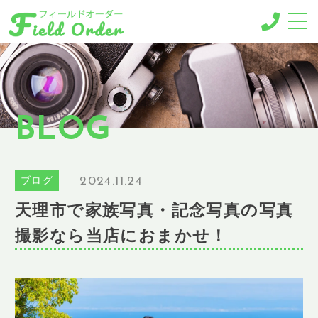
-MENU-
撮影メニュー
-BUSINESS MENU-
BLOG
法人様向けメニュー
RESERVE
ご予約
2024.11.24
ブログ
GALLERY
天理市で家族写真・記念写真の写真
ギャラリー
撮影なら当店におまかせ！
NEWS
ニュース
BLOG
ブログ