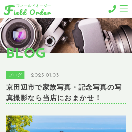
-MENU-
撮影メニュー
-BUSINESS MENU-
BLOG
法人様向けメニュー
RESERVE
ご予約
2025.01.03
ブログ
GALLERY
京田辺市で家族写真・記念写真の写
ギャラリー
真撮影なら当店におまかせ！
NEWS
ニュース
BLOG
ブログ