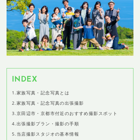
SHOP INFO
店舗情報
CONCEPT
コンセプト
CONTACT
お問い合わせ
ご予約
アクセス
INDEX
プライバシーポリシー
1.家族写真・記念写真とは
よくある質問
2.家族写真・記念写真の出張撮影
提携カメラマン・求人情報
3.京田辺市・京都市付近のおすすめ撮影スポット
4.出張撮影プラン・撮影の手順
5.当店撮影スタジオの基本情報