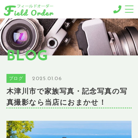
-MENU-
撮影メニュー
-BUSINESS MENU-
BLOG
法人様向けメニュー
RESERVE
ご予約
2025.01.06
ブログ
GALLERY
木津川市で家族写真・記念写真の写
ギャラリー
真撮影なら当店におまかせ！
NEWS
ニュース
BLOG
ブログ