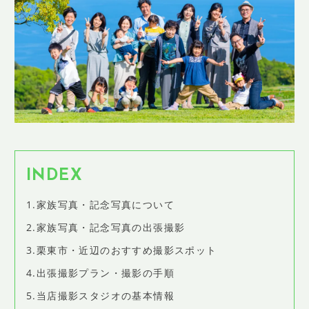
SHOP INFO
店舗情報
CONCEPT
コンセプト
CONTACT
お問い合わせ
ご予約
アクセス
INDEX
プライバシーポリシー
1.家族写真・記念写真について
よくある質問
2.家族写真・記念写真の出張撮影
提携カメラマン・求人情報
3.栗東市・近辺のおすすめ撮影スポット
4.出張撮影プラン・撮影の手順
5.当店撮影スタジオの基本情報