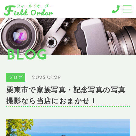
-MENU-
撮影メニュー
-BUSINESS MENU-
BLOG
法人様向けメニュー
RESERVE
ご予約
2025.01.29
ブログ
GALLERY
栗東市で家族写真・記念写真の写真
ギャラリー
撮影なら当店におまかせ！
NEWS
ニュース
BLOG
ブログ