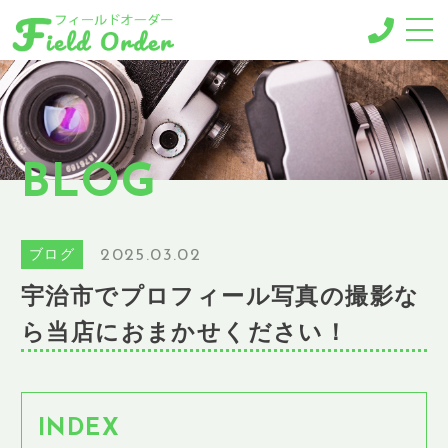
-MENU-
撮影メニュー
-BUSINESS MENU-
BLOG
法人様向けメニュー
RESERVE
ご予約
2025.03.02
ブログ
GALLERY
宇治市でプロフィール写真の撮影な
ギャラリー
ら当店におまかせください！
NEWS
ニュース
BLOG
ブログ
INDEX