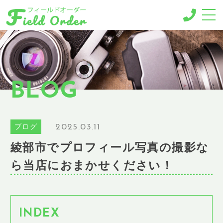
-MENU-
撮影メニュー
-BUSINESS MENU-
BLOG
法人様向けメニュー
RESERVE
ご予約
2025.03.11
ブログ
GALLERY
綾部市でプロフィール写真の撮影な
ギャラリー
ら当店におまかせください！
NEWS
ニュース
BLOG
ブログ
INDEX