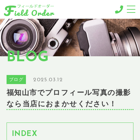
-MENU-
撮影メニュー
-BUSINESS MENU-
BLOG
法人様向けメニュー
RESERVE
ご予約
2025.03.12
ブログ
GALLERY
福知山市でプロフィール写真の撮影
ギャラリー
なら当店におまかせください！
NEWS
ニュース
BLOG
ブログ
INDEX