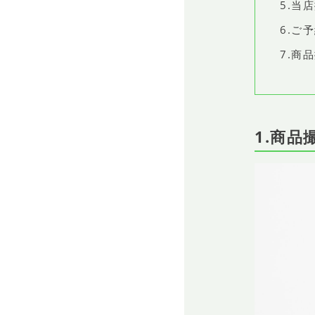
5.当
6.ご
7.商
1.商