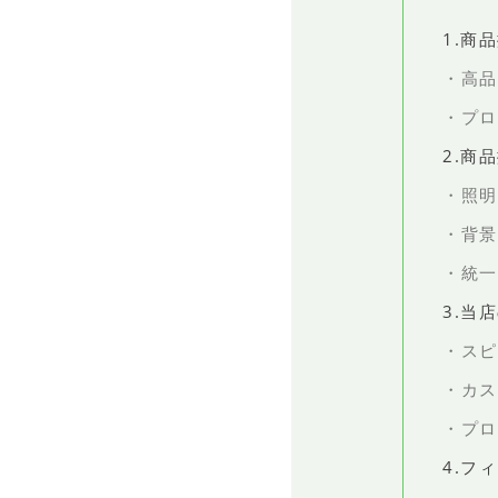
1.商
高品
プロ
2.商
照明
背景
統一
3.当
スピ
カス
プロ
4.フ