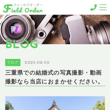
-MENU-
撮影メニュー
-BUSINESS MENU-
BLOG
法人様向けメニュー
RESERVE
ご予約
2025.08.30
ブログ
GALLERY
三重県での結婚式の写真撮影・動画
ギャラリー
撮影なら当店におまかせください。
NEWS
ニュース
BLOG
ブログ