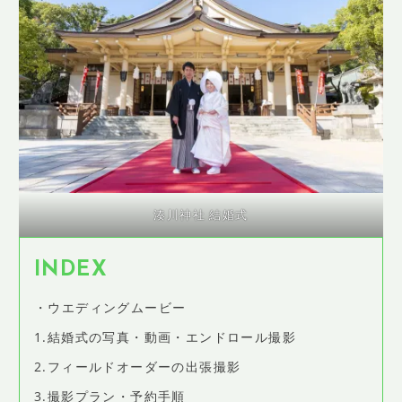
SHOP INFO
店舗情報
CONCEPT
コンセプト
CONTACT
お問い合わせ
ご予約
湊川神社 結婚式
アクセス
プライバシーポリシー
INDEX
よくある質問
・ウエディングムービー
提携カメラマン・求人情報
1.結婚式の写真・動画・エンドロール撮影
2.フィールドオーダーの出張撮影
3.撮影プラン・予約手順