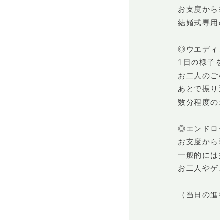
お支度から
結婚式専用
◎ウエディ
1日の様子
お二人のご
あとで振り
数分程度の
◎エンドロ
お支度から
一般的には
お二人やゲ
（当日の進