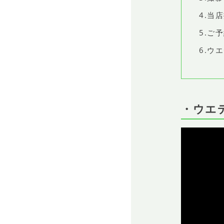
4.当
5.ご
6.ウ
・ウエ