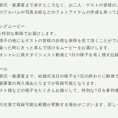
挙式・披露宴まで余すところなく、お二人・ゲストの皆様の
のアルバムや写真台紙などのフォトアイテムの作成も承って
ングムービー
を特別な動画でお届けします。
様子の他にもゲストの皆様の自然な表情を見て頂くことがで
返った時にきっと喜んで頂けるムービーをお届けします。
オシャレに残すダイジェスト動画と1日の様子を長く残す記
ール
挙式・披露宴まで、結婚式当日の様子を1日の終わりに動画
披露宴の再入場あたりまでが収録可能となります。
スト様などの様子をたくさんお撮りして、特別な1日を参列
行次第で収録可能な範囲が変動する場合がございます。詳し