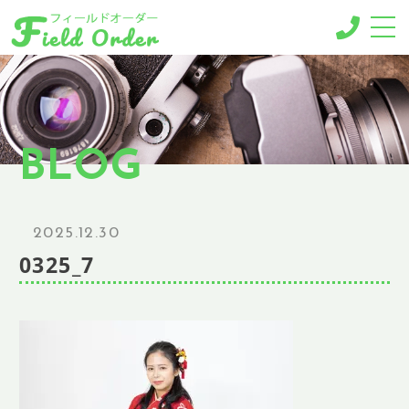
-MENU-
撮影メニュー
-BUSINESS MENU-
BLOG
法人様向けメニュー
RESERVE
ご予約
2025.12.30
GALLERY
0325_7
ギャラリー
NEWS
ニュース
BLOG
ブログ