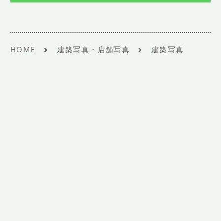
SHOP INFO
店舗情報
CONCEPT
コンセプト
HOME
建築写真・店舗写真
建築写真
CONTACT
お問い合わせ
ご予約
アクセス
プライバシーポリシー
よくある質問
提携カメラマン・求人情報