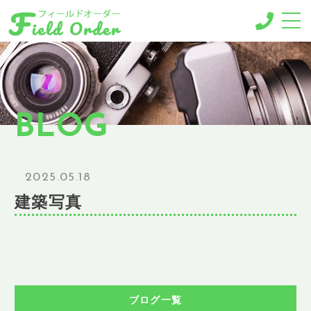
-MENU-
撮影メニュー
-BUSINESS MENU-
BLOG
法人様向けメニュー
RESERVE
ご予約
2025.05.18
GALLERY
建築写真
ギャラリー
NEWS
ニュース
BLOG
ブログ
ブログ一覧