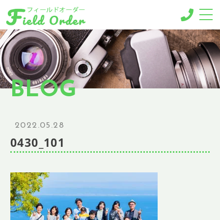
-MENU-
撮影メニュー
-BUSINESS MENU-
BLOG
法人様向けメニュー
RESERVE
ご予約
2022.05.28
GALLERY
0430_101
ギャラリー
NEWS
ニュース
BLOG
ブログ