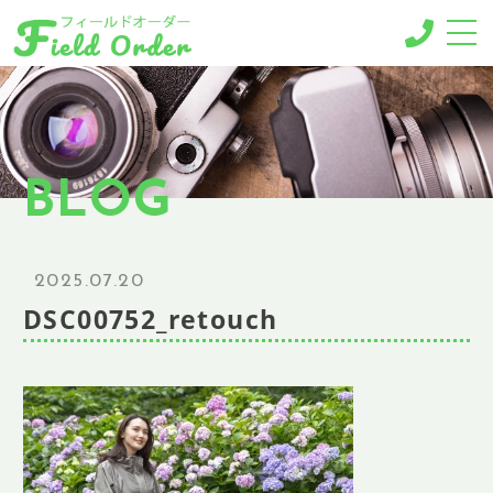
-MENU-
撮影メニュー
-BUSINESS MENU-
BLOG
法人様向けメニュー
RESERVE
ご予約
2025.07.20
GALLERY
DSC00752_retouch
ギャラリー
NEWS
ニュース
BLOG
ブログ