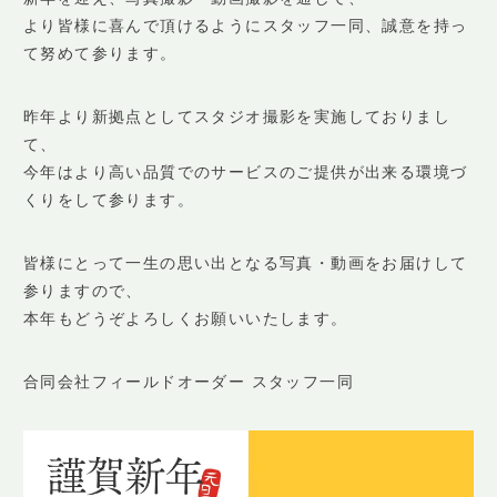
SHOP INFO
より皆様に喜んで頂けるようにスタッフ一同、誠意を持っ
店舗情報
て努めて参ります。
CONCEPT
コンセプト
昨年より新拠点としてスタジオ撮影を実施しておりまし
て、
CONTACT
お問い合わせ
今年はより高い品質でのサービスのご提供が出来る環境づ
くりをして参ります。
ご予約
皆様にとって一生の思い出となる写真・動画をお届けして
アクセス
参りますので、
プライバシーポリシー
本年もどうぞよろしくお願いいたします。
よくある質問
合同会社フィールドオーダー スタッフ一同
提携カメラマン・求人情報