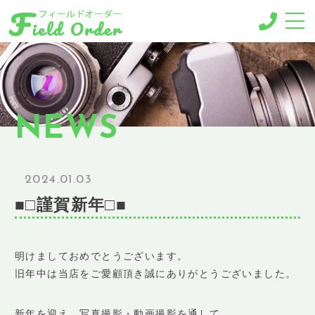
-MENU-
撮影メニュー
-BUSINESS MENU-
NEWS
法人様向けメニュー
RESERVE
ご予約
2024.01.03
GALLERY
■□謹賀新年□■
ギャラリー
NEWS
ニュース
明けましておめでとうございます。
旧年中は当店をご愛顧頂き誠にありがとうございました。
BLOG
ブログ
新年を迎え、写真撮影・動画撮影を通して、