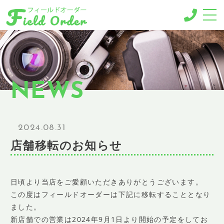
-MENU-
撮影メニュー
-BUSINESS MENU-
NEWS
法人様向けメニュー
RESERVE
ご予約
2024.08.31
GALLERY
店舗移転のお知らせ
ギャラリー
NEWS
ニュース
日頃より当店をご愛顧いただきありがとうございます。
この度はフィールドオーダーは下記に移転することとなり
BLOG
ました。
ブログ
新店舗での営業は2024年9月1日より開始の予定をしてお