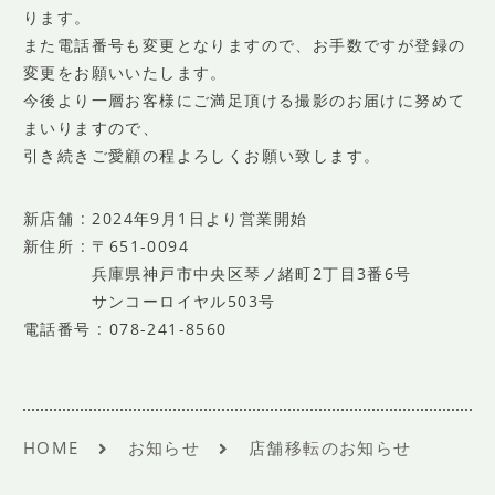
SHOP INFO
ります。
店舗情報
また電話番号も変更となりますので、お手数ですが登録の
変更をお願いいたします。
CONCEPT
今後より一層お客様にご満足頂ける撮影のお届けに努めて
コンセプト
まいりますので、
CONTACT
引き続きご愛顧の程よろしくお願い致します。
お問い合わせ
新店舗 : 2024年9月1日より営業開始
ご予約
新住所 : 〒651-0094
兵庫県神戸市中央区琴ノ緒町2丁目3番6号
アクセス
サンコーロイヤル503号
プライバシーポリシー
電話番号 : 078-241-8560
よくある質問
提携カメラマン・求人情報
HOME
お知らせ
店舗移転のお知らせ